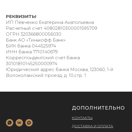
РЕКВИЗИТЫ
ИП Певченко Екатерина Анатольевна
Расчетный счет 40802810300001595709
ОГРН 320366800056030
Банк АО «Тинькофф Банк»
БИК банка 044525974
ИНН банка 7710140679
Корреспондентский счет банка
30101810145250000974
Юридический адрес банка Москва, 123060, 1-й
Волоколамский проезд, д. 10,стр. 1
ДОПОЛНИТЕЛЬНО
КОНТАКТЫ
ДОСТАВКА И ОПЛАТА