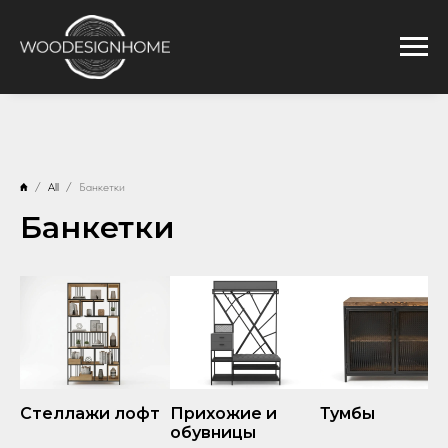
All
Банкетки
Банкетки
Стеллажи лофт
Прихожие и
Тумбы
обувницы