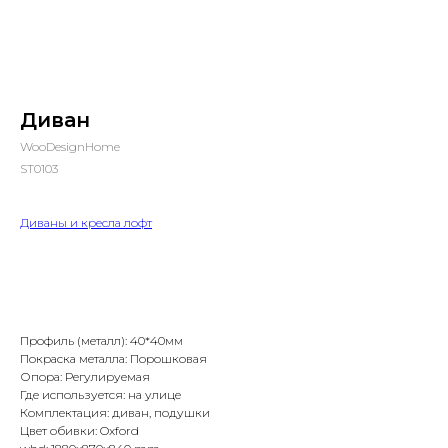
Диван
WooDesignHome
ST0103
Диваны и кресла лофт
Заказать
Профиль (металл): 40*40мм
Покраска металла: Порошковая
Опора: Регулируемая
Где используется: на улице
Комплектация: диван, подушки
Цвет обивки: Oxford