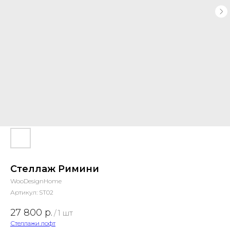
Стеллаж Римини
WooDesignHome
Артикул:
ST02
27 800
р.
/
1 шт
Стеллажи лофт