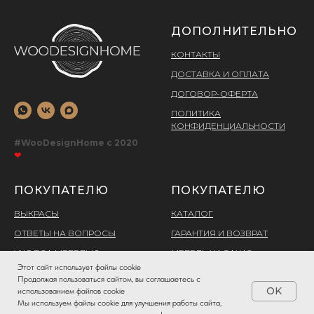
ДОПОЛНИТЕЛЬНО
КОНТАКТЫ
ДОСТАВКА И ОПЛАТА
ДОГОВОР-ОФЕРТА
ПОЛИТИКА
КОНФИДЕНЦИАЛЬНОСТИ
#WooDesignHome c 2020
❤
ПОКУПАТЕЛЮ
ПОКУПАТЕЛЮ
ВЫКРАСЫ
КАТАЛОГ
ОТВЕТЫ НА ВОПРОСЫ
ГАРАНТИЯ И ВОЗВРАТ
УХОД ЗА МЕБЕЛЬЮ
МЕБЕЛЬ НА ЗАКАЗ
Этот сайт использует файлы cookie
НАШИ РАБОТЫ
БЛОГ
Продолжая пользоваться сайтом, вы соглашаетесь с
OK
использованием файлов cookie
Мы используем файлы cookie для улучшения работы сайта,