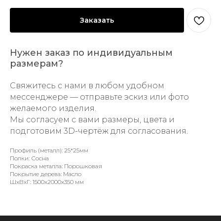
Заказать
Нужен заказ по индивидуальным
размерам?
Свяжитесь с нами в любом удобном
мессенджере — отправьте эскиз или фото
желаемого изделия.
Мы согласуем с вами размеры, цвета и
подготовим 3D-чертёж для согласования.
Профиль (металл): 25*25мм
Полки: Сосна
Покраска металла: Порошковая
Покрытие дерева: Масло
ШxВxГ: 1500x2000x350 мм