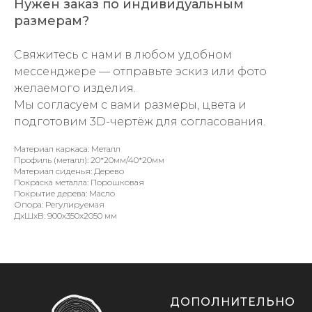
Нужен заказ по индивидуальным
размерам?
Свяжитесь с нами в любом удобном
мессенджере — отправьте эскиз или фото
желаемого изделия.
Мы согласуем с вами размеры, цвета и
подготовим 3D-чертёж для согласования.
Материал каркаса: Металл
Профиль (металл): 20*20мм/40*20мм
Материал сиденья: Дерево
Покраска металла: Порошковая
Покрытие дерева: Масло
Опора: Регулируемая
ДxШxВ: 900x350x2050 мм
ДОПОЛНИТЕЛЬНО